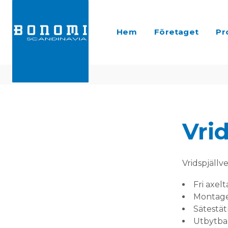
Hem
Företaget
Pr
Vrid
Vridspjällv
Fri axel
Montage
Sätestät
Utbytbar