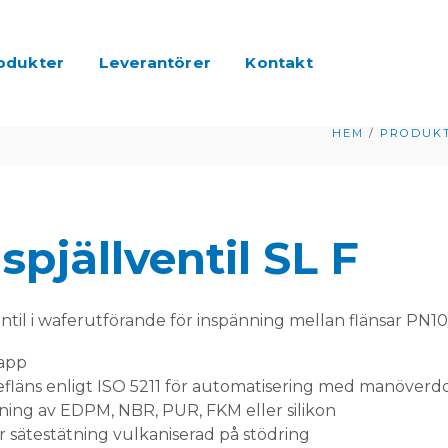
odukter
Leverantörer
Kontakt
HEM
/
PRODUK
spjällventil SL F
entil i waferutförande för inspänning mellan flänsar PN10
tapp
fläns enligt ISO 5211 för automatisering med manöverd
ning av EDPM, NBR, PUR, FKM eller silikon
 sätestätning vulkaniserad på stödring