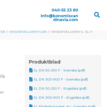
040-55 23 80
info@bonomiscan
dinavia.com
TER
/
VRIDSPJÄLLVENTILER
/
VRIDSPJÄLLVENTIL SL F
Produktblad
SL DN 50-250 F - Svenska (pdf)
/16
SL DN 300-900 F - Svenska (pdf)
SL DN 50-250 F - Engelska (pdf)
on
SL DN 300-900 F - Engelska (pdf)
SL Flödeskapacitet, Kv - Svenska (pdf)