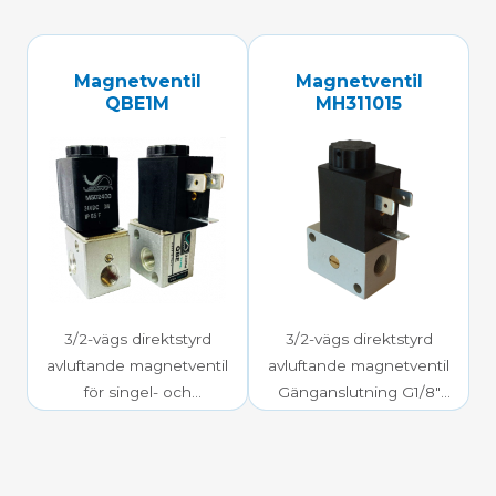
Magnetventil
Magnetventil
QBE1M
MH311015
3/2-vägs direktstyrd
3/2-vägs direktstyrd
avluftande magnetventil
avluftande magnetventil
för singel- och
Gänganslutning G1/8″
blockmontage
-0,9 – 10bar mediatryck
Gänganslutning G1/8″
0-10 bar mediatryck