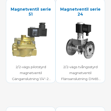
Magnetventil serie
Magnetventil serie
51
24
2/2-vägs pilotstyrd
2/2-vägs tvångsstyrd
magnetventil
magnetventil
Gänganslutning 1/4″-2″
Flänsanslutning DN65-
0,5-40 bar mediatryck
200
0-40 bar mediatryck