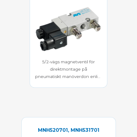
5/2-vägs magnetventil för
direktmontage på
pneumatiskt manöverdon enligt
Namurstandard
MNH520701, MNH531701