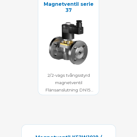
Magnetventil serie
37
2/2-vägs tvångsstyrd
magnetventil
Flänsanslutning DN15-
50
0-40 bar mediatryck