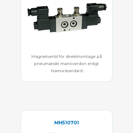
Magnetventil för direktmontage på
pneumatiskt manöverdon enligt
Namurstandard
5/2 5/3 dubbelt elstyrd
MH510701