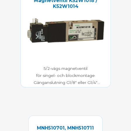
Magnetventil K52W1018 /
K52W1014
5/2-vägs magnetventil
för singel- och blockmontage
Gänganslutning G1/8″ eller G1/4″
2,5-9 bar mediatryck
MNH510701, MNH510711