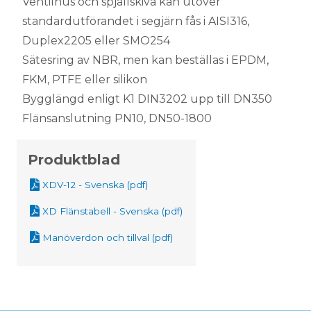
Ventilhus och spjällskiva kan utöver
standardutförandet i segjärn fås i AISI316,
Duplex2205 eller SMO254
Sätesring av NBR, men kan beställas i EPDM,
FKM, PTFE eller silikon
Bygglängd enligt K1 DIN3202 upp till DN350
Flänsanslutning PN10, DN50-1800
Produktblad
XDV-12 - Svenska (pdf)
XD Flänstabell - Svenska (pdf)
Manöverdon och tillval (pdf)