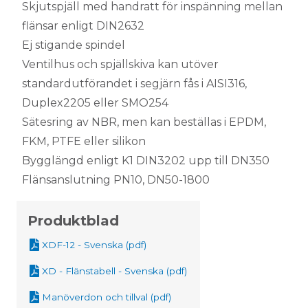
Skjutspjäll med handratt för inspänning mellan
flänsar enligt DIN2632
Ej stigande spindel
Ventilhus och spjällskiva kan utöver
standardutförandet i segjärn fås i AISI316,
Duplex2205 eller SMO254
Sätesring av NBR, men kan beställas i EPDM,
FKM, PTFE eller silikon
Bygglängd enligt K1 DIN3202 upp till DN350
Flänsanslutning PN10, DN50-1800
Produktblad
XDF-12 - Svenska (pdf)
XD - Flänstabell - Svenska (pdf)
Manöverdon och tillval (pdf)