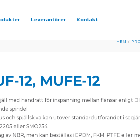
odukter
Leverantörer
Kontakt
HEM
/
PR
F-12, MUFE-12
jäll med handratt för inspänning mellan flänsar enligt 
ande spindel
us och spjällskiva kan utöver standardutförandet i segjärn
2205 eller SMO254
ng av NBR, men kan beställas i EPDM, FKM, PTFE eller m