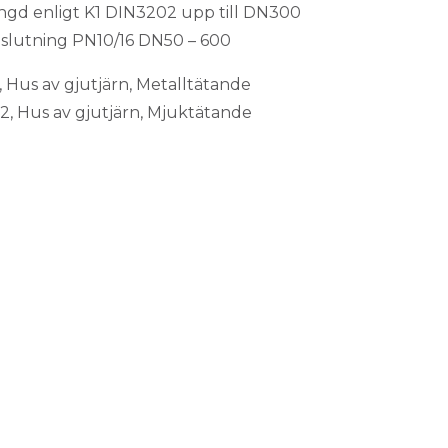
gd enligt K1 DIN3202 upp till DN300
slutning PN10/16 DN50 – 600
 Hus av gjutjärn, Metalltätande
, Hus av gjutjärn, Mjuktätande