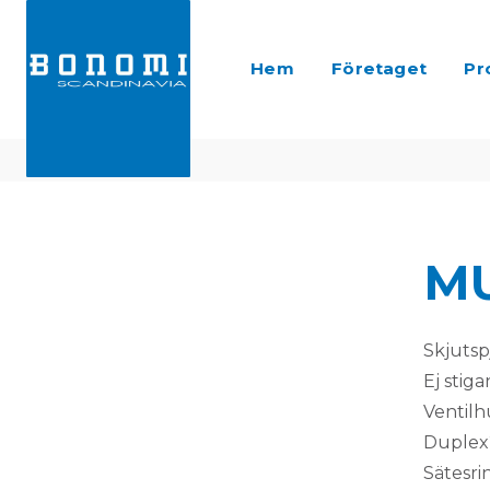
Hem
Företaget
Pr
MU
Skjutsp
Ej stig
Ventilh
Duplex
Sätesri