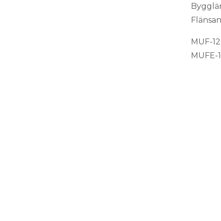
Bygglän
Flänsan
MUF-12,
MUFE-12