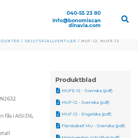
040-55 23 80
info@bonomiscan
dinavia.com
ODUKTER
/
SKJUTSPJÄLLVENTILER
/
MUF-12, MUFE-12
Produktblad
MUFE-12 - Svenska (pdf)
DIN2632
MUF-12 - Svenska (pdf)
MUF-12 - Engelska (pdf)
 fås i AISI316,
Flänstabell MU - Svenska (pdf)
etall
Manöverdon och tillval (pdf)