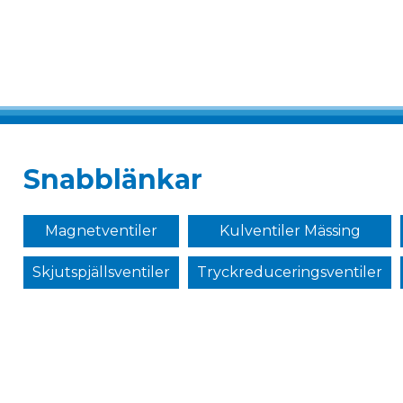
Snabblänkar
Magnetventiler
Kulventiler Mässing
Skjutspjällsventiler
Tryckreduceringsventiler